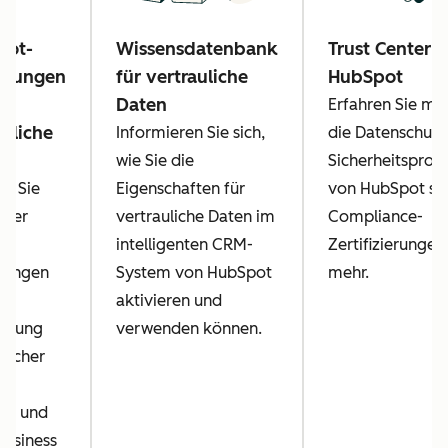
pot-
Wissensdatenbank
Trust Center 
ngungen
für vertrauliche
HubSpot
Daten
Erfahren Sie me
auliche
Informieren Sie sich,
die Datenschutz
n
wie Sie die
Sicherheitspro
en Sie
Eigenschaften für
von HubSpot so
über
vertrauliche Daten im
Compliance-
intelligenten CRM-
Zertifizierungen
gungen
System von HubSpot
mehr.
aktivieren und
herung
verwenden können.
ulicher
in
ot und
Business