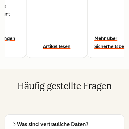
ate
ment
gungen
Mehr über
en
Artikel lesen
Sicherheitsberi
Häufig gestellte Fragen
Was sind vertrauliche Daten?