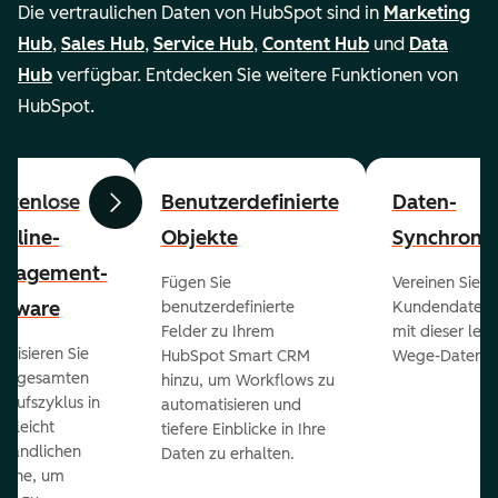
Die vertraulichen Daten von HubSpot sind in
Marketing
Hub
,
Sales Hub
,
Service Hub
,
Content Hub
und
Data
Hub
verfügbar. Entdecken Sie weitere Funktionen von
HubSpot.
stenlose
Benutzerdefinierte
Daten-
Zurück
Weiter
peline-
Objekte
Synchronis
nagement-
Fügen Sie
Vereinen Sie al
ftware
benutzerdefinierte
Kundendaten a
Felder zu Ihrem
mit dieser lei
ualisieren Sie
HubSpot Smart CRM
Wege-Daten-Sy
en gesamten
hinzu, um Workflows zu
kaufszyklus in
automatisieren und
er leicht
tiefere Einblicke in Ihre
ständlichen
Daten zu erhalten.
eline, um