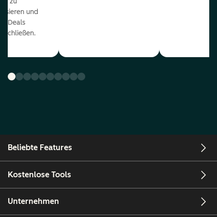
ds zu
orisieren und
r Deals
uschließen.
Beliebte Features
Kostenlose Tools
Unternehmen