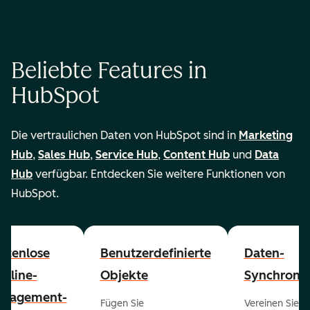
Beliebte Features in
HubSpot
Die vertraulichen Daten von HubSpot sind in
Marketing
Hub
,
Sales Hub
,
Service Hub
,
Content Hub
und
Data
Hub
verfügbar. Entdecken Sie weitere Funktionen von
HubSpot.
stenlose
Benutzerdefinierte
Daten-
peline-
Objekte
Synchronis
nagement-
Fügen Sie
Vereinen Sie al