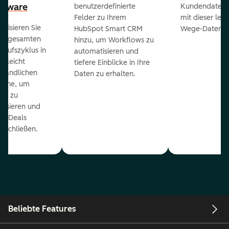
ftware
benutzerdefinierte
Kundendaten a
Felder zu Ihrem
mit dieser lei
ualisieren Sie
HubSpot Smart CRM
Wege-Daten-Sy
en gesamten
hinzu, um Workflows zu
kaufszyklus in
automatisieren und
er leicht
tiefere Einblicke in Ihre
ständlichen
Daten zu erhalten.
eline, um
ds zu
orisieren und
r Deals
uschließen.
Beliebte Features