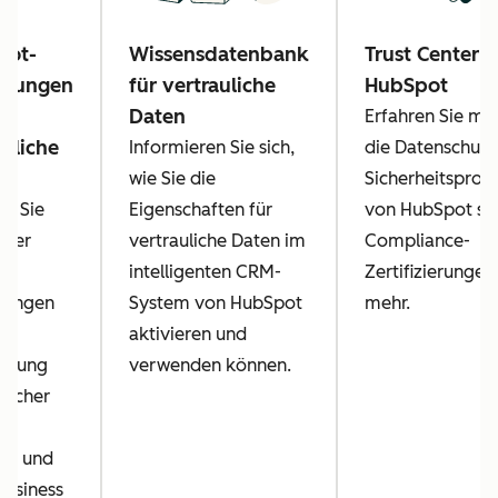
pot-
Wissensdatenbank
Trust Center 
ngungen
für vertrauliche
HubSpot
Daten
Erfahren Sie me
auliche
Informieren Sie sich,
die Datenschutz
n
wie Sie die
Sicherheitspro
en Sie
Eigenschaften für
von HubSpot so
über
vertrauliche Daten im
Compliance-
intelligenten CRM-
Zertifizierungen
gungen
System von HubSpot
mehr.
aktivieren und
herung
verwenden können.
ulicher
in
ot und
Business