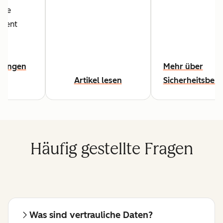
ate
ment
gungen
Mehr über
en
Artikel lesen
Sicherheitsberi
Häufig gestellte Fragen
Was sind vertrauliche Daten?