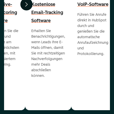
ctive-
Kostenlose
VoIP-Software
Zurück
Weiter
-Scoring
Email-Tracking
Führen Sie Anrufe
ware
Software
direkt in HubSpot
durch und
ieren Sie die
Erhalten Sie
genießen Sie die
ts und
Benachrichtigungen,
automatische
 die am
wenn Leads Ihre E-
Anrufaufzeichnung
heinlichsten
Mails öffnen, damit
und
eßen, mit
Sie mit rechtzeitigen
Protokollierung.
tisiertem
Nachverfolgungen
coring.
mehr Deals
abschließen
können.