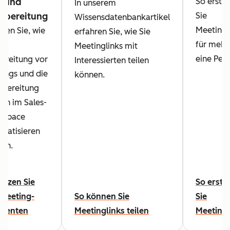
- und
So erstel
In unserem
hbereitung
Sie
Wissensdatenbankartikel
Meetingl
hren Sie, wie
erfahren Sie, wie Sie
für mehr 
die
Meetinglinks mit
eine Pers
ereitung vor
Interessierten teilen
ings und die
können.
bereitung
ch im Sales-
kspace
matisieren
en.
utzen Sie
So erste
Meeting-
So können Sie
Sie
stenten
Meetinglinks teilen
Meetingl