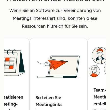
Wenn Sie an Software zur Vereinbarung von
Meetings interessiert sind, könnten diese
Ressourcen hilfreich für Sie sein.
Team-
Meeting
omatisieren
So teilen Sie
erstelle
 Meeting-
Meetinglinks