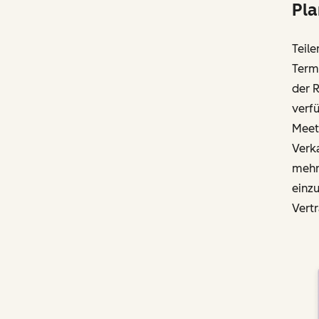
Pla
Teile
Termi
der 
verfü
Meet
Verk
mehr
einz
Vert