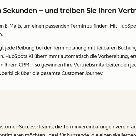
n Sekunden – und treiben Sie Ihren Vert
sen E-Mails, um einen passenden Termin zu finden. Mit HubSp
n.
t jede Reibung bei der Terminplanung mit teilbaren Buchungsl
n. HubSpots KI übernimmt automatisch die Vorbereitung, erst
in Ihrem CRM – so gewinnen Ihre Vertriebsmitarbeitenden j
 Überblick über die gesamte Customer Journey.
Customer-Success-Teams, die Terminvereinbarungen vereinf
timieren möchten. Ideal für Nutzende, die einen skalierbare