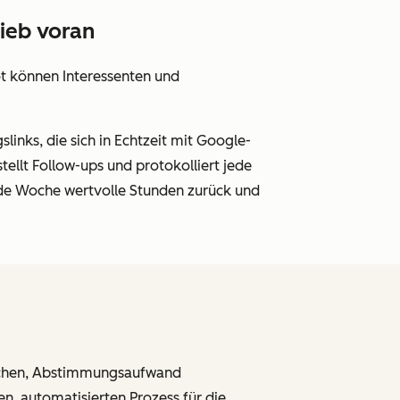
rieb voran
ot können Interessenten und
inks, die sich in Echtzeit mit Google-
ellt Follow-ups und protokolliert jede
ede Woche wertvolle Stunden zurück und
achen, Abstimmungsaufwand
n, automatisierten Prozess für die