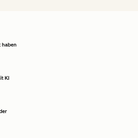
it haben
it KI
der