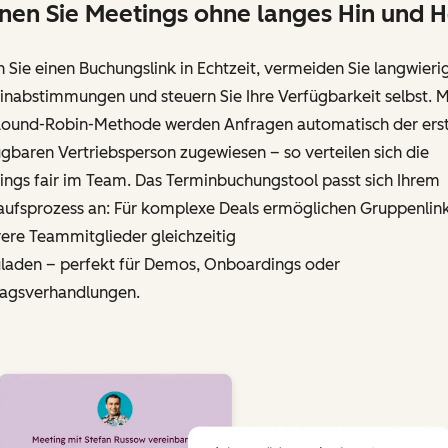
nen Sie Meetings ohne langes Hin und H
n Sie einen Buchungslink in Echtzeit, vermeiden Sie langwieri
nabstimmungen und steuern Sie Ihre Verfügbarkeit selbst. M
Round-Robin-Methode werden Anfragen automatisch der ers
gbaren Vertriebs­person zugewiesen – so verteilen sich die
ings fair im Team. Das Terminbuchungstool passt sich Ihrem
aufsprozess an: Für komplexe Deals ermöglichen Gruppenlink
ere Teammitglieder gleichzeitig
uladen – perfekt für Demos, Onboardings oder
ragsverhandlungen.