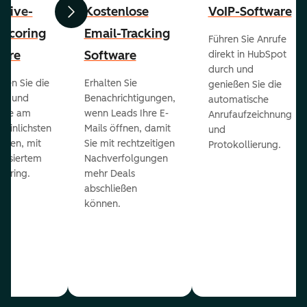
ctive-
Kostenlose
VoIP-Software
Zurück
Weiter
-Scoring
Email-Tracking
Führen Sie Anrufe
ware
Software
direkt in HubSpot
durch und
ieren Sie die
Erhalten Sie
genießen Sie die
ts und
Benachrichtigungen,
automatische
 die am
wenn Leads Ihre E-
Anrufaufzeichnung
heinlichsten
Mails öffnen, damit
und
eßen, mit
Sie mit rechtzeitigen
Protokollierung.
tisiertem
Nachverfolgungen
coring.
mehr Deals
abschließen
können.