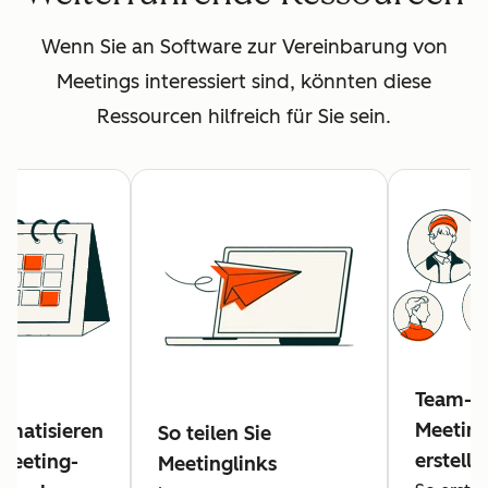
Wenn Sie an Software zur Vereinbarung von
Meetings interessiert sind, könnten diese
Ressourcen hilfreich für Sie sein.
Team-
Meeting
omatisieren
So teilen Sie
erstelle
 Meeting-
Meetinglinks