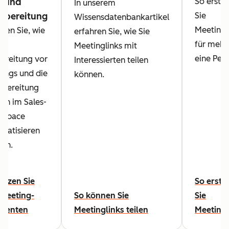
- und
So erstel
In unserem
hbereitung
Sie
Wissensdatenbankartikel
Meetingl
hren Sie, wie
erfahren Sie, wie Sie
für mehr 
die
Meetinglinks mit
eine Pers
ereitung vor
Interessierten teilen
ings und die
können.
bereitung
ch im Sales-
kspace
matisieren
en.
utzen Sie
So erste
Meeting-
So können Sie
Sie
stenten
Meetinglinks teilen
Meetingl