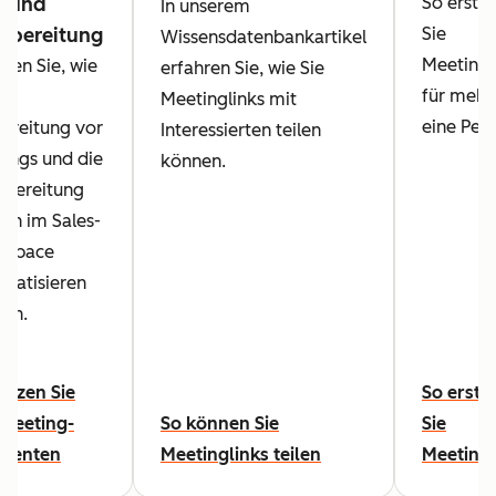
- und
So erstel
In unserem
hbereitung
Sie
Wissensdatenbankartikel
Meetingl
hren Sie, wie
erfahren Sie, wie Sie
für mehr 
die
Meetinglinks mit
eine Pers
ereitung vor
Interessierten teilen
ings und die
können.
bereitung
ch im Sales-
kspace
matisieren
en.
utzen Sie
So erste
Meeting-
So können Sie
Sie
stenten
Meetinglinks teilen
Meetingl