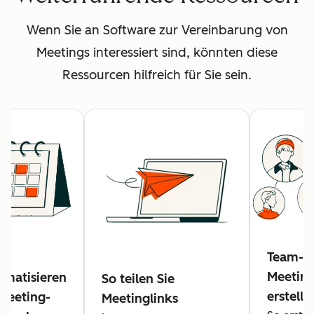
Wenn Sie an Software zur Vereinbarung von
Meetings interessiert sind, könnten diese
Ressourcen hilfreich für Sie sein.
Team-
Meeting
omatisieren
So teilen Sie
erstelle
 Meeting-
Meetinglinks