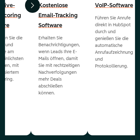
ctive-
Kostenlose
VoIP-Software
Zurück
Weiter
-Scoring
Email-Tracking
Führen Sie Anrufe
ware
Software
direkt in HubSpot
durch und
ieren Sie die
Erhalten Sie
genießen Sie die
ts und
Benachrichtigungen,
automatische
 die am
wenn Leads Ihre E-
Anrufaufzeichnung
heinlichsten
Mails öffnen, damit
und
eßen, mit
Sie mit rechtzeitigen
Protokollierung.
tisiertem
Nachverfolgungen
coring.
mehr Deals
abschließen
können.