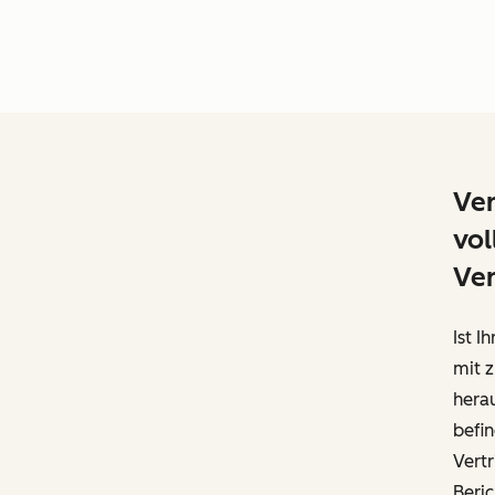
Ver
vol
Ver
Ist I
mit 
herau
befi
Vertr
Beric