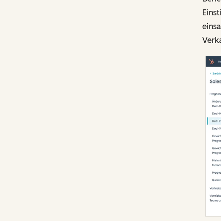
Einst
einsa
Verka