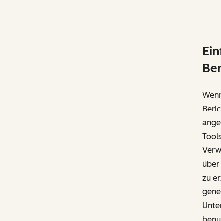
Ein
Ber
Wenn
Beric
angew
Tools
Verwe
über 
zu er
gener
Unter
benut