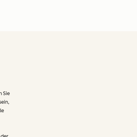
n Sie
ein,
le
 der