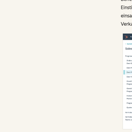
Einst
einsa
Verka