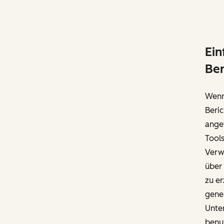
Ein
Ber
Wenn
Beric
angew
Tools
Verwe
über 
zu er
gener
Unter
benut