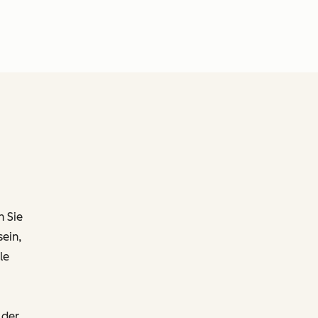
n Sie
ein,
le
 der