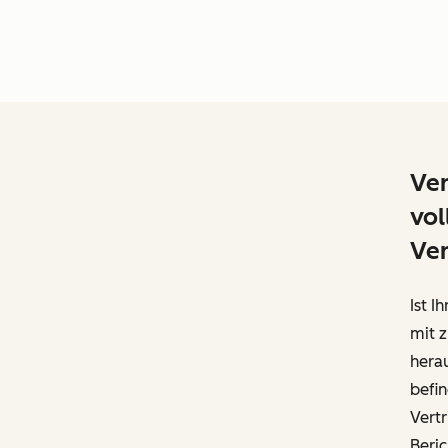
Ver
vol
Ver
Ist I
mit 
herau
befi
Vertr
Beric