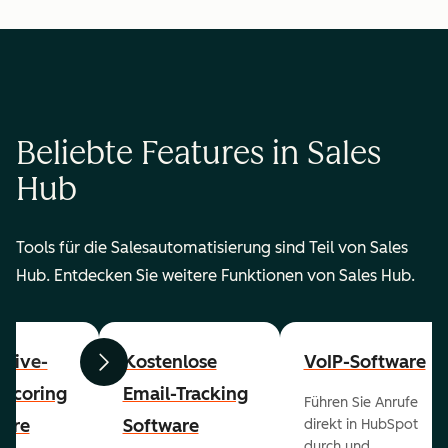
Beliebte Features in Sales
Hub
Tools für die Salesautomatisierung sind Teil von Sales
Hub. Entdecken Sie weitere Funktionen von Sales Hub.
ctive-
Kostenlose
VoIP-Software
Zurück
Weiter
-Scoring
Email-Tracking
Führen Sie Anrufe
ware
Software
direkt in HubSpot
durch und