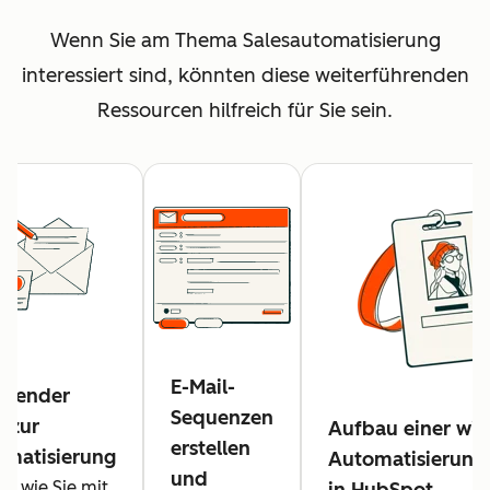
Wenn Sie am Thema Salesautomatisierung
interessiert sind, könnten diese weiterführenden
Ressourcen hilfreich für Sie sein.
E-Mail-
ssender
Sequenzen
n zur
Aufbau einer wi
erstellen
omatisierung
Automatisierungs
und
e, wie Sie mit
in HubSpot