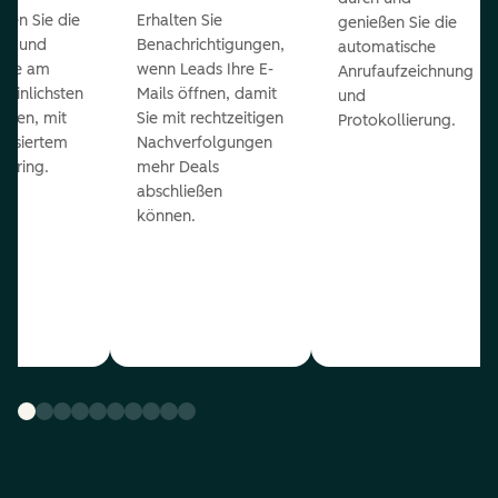
ieren Sie die
Erhalten Sie
genießen Sie die
ts und
Benachrichtigungen,
automatische
 die am
wenn Leads Ihre E-
Anrufaufzeichnung
heinlichsten
Mails öffnen, damit
und
eßen, mit
Sie mit rechtzeitigen
Protokollierung.
tisiertem
Nachverfolgungen
coring.
mehr Deals
abschließen
können.