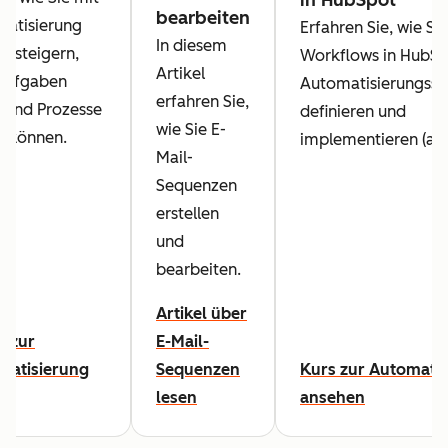
bearbeiten
matisierung
Erfahren Sie, wie Si
In diesem
nz steigern,
Workflows in HubSp
Artikel
Aufgaben
Automatisierungsst
erfahren Sie,
n und Prozesse
definieren und
wie Sie E-
n können.
implementieren (auf 
Mail-
Sequenzen
erstellen
und
bearbeiten.
Artikel über
l zur
E-Mail-
matisierung
Sequenzen
Kurs zur Automati
lesen
ansehen