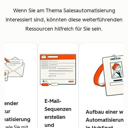
Wenn Sie am Thema Salesautomatisierung
interessiert sind, könnten diese weiterführenden
Ressourcen hilfreich für Sie sein.
E-Mail-
ssender
Sequenzen
n zur
Aufbau einer wi
erstellen
omatisierung
Automatisierungs
und
e, wie Sie mit
in HubSpot