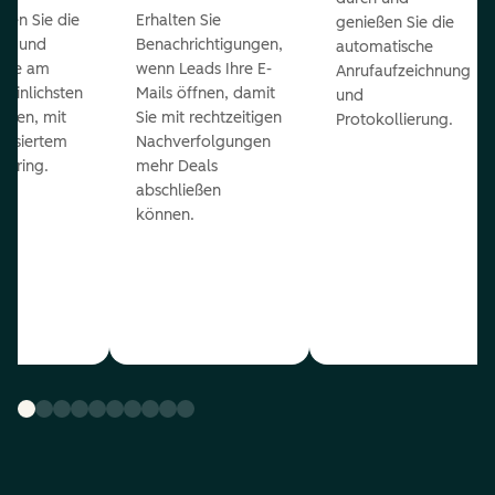
ieren Sie die
Erhalten Sie
genießen Sie die
ts und
Benachrichtigungen,
automatische
 die am
wenn Leads Ihre E-
Anrufaufzeichnung
heinlichsten
Mails öffnen, damit
und
eßen, mit
Sie mit rechtzeitigen
Protokollierung.
tisiertem
Nachverfolgungen
coring.
mehr Deals
abschließen
können.