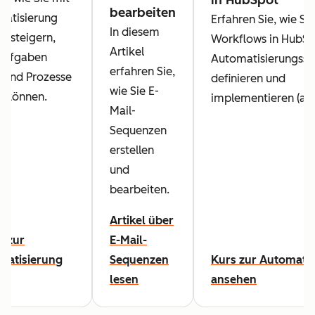
bearbeiten
matisierung
Erfahren Sie, wie Si
In diesem
nz steigern,
Workflows in HubSp
Artikel
Aufgaben
Automatisierungsst
erfahren Sie,
n und Prozesse
definieren und
wie Sie E-
n können.
implementieren (auf 
Mail-
Sequenzen
erstellen
und
bearbeiten.
Artikel über
l zur
E-Mail-
matisierung
Sequenzen
Kurs zur Automati
lesen
ansehen