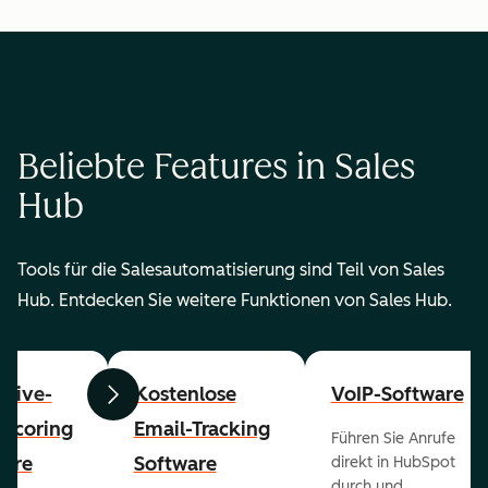
Beliebte Features in Sales
Hub
Tools für die Salesautomatisierung sind Teil von Sales
Hub. Entdecken Sie weitere Funktionen von Sales Hub.
ctive-
Kostenlose
VoIP-Software
Zurück
Weiter
-Scoring
Email-Tracking
Führen Sie Anrufe
ware
Software
direkt in HubSpot
durch und