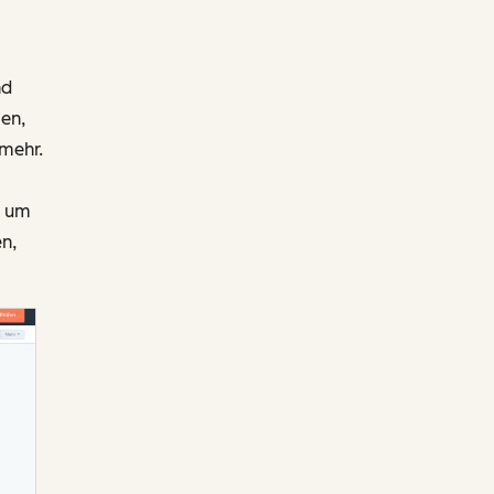
nd
en,
 mehr.
, um
n,