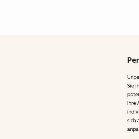
Per
Unper
Sie I
poten
Ihre
indiv
sich 
anpa