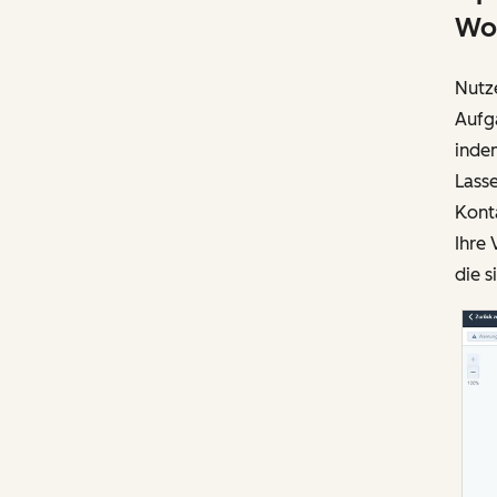
Wo
Nutze
Aufg
indem
Lasse
Kont
Ihre
die s