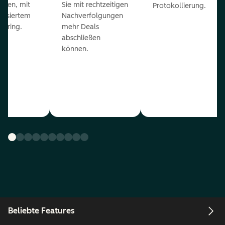
eßen, mit
Sie mit rechtzeitigen
Protokollierung.
tisiertem
Nachverfolgungen
coring.
mehr Deals
abschließen
können.
Beliebte Features