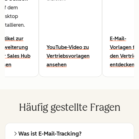
auf dem
Desktop
installieren.
Artikel zur
E-Mail-
Erweiterung
YouTube-Video zu
Vorlagen fü
für Sales Hub
Vertriebsvorlagen
den Vertrie
lesen
ansehen
entdecken
Häufig gestellte Fragen
Was ist E-Mail-Tracking?