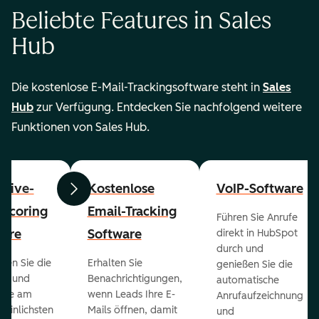
Beliebte Features in Sales
Hub
Die kostenlose E-Mail-Trackingsoftware steht in
Sales
Hub
zur Verfügung. Entdecken Sie nachfolgend weitere
Funktionen von Sales Hub.
ctive-
Kostenlose
VoIP-Software
Zurück
Weiter
-Scoring
Email-Tracking
Führen Sie Anrufe
ware
Software
direkt in HubSpot
durch und
ieren Sie die
Erhalten Sie
genießen Sie die
ts und
Benachrichtigungen,
automatische
 die am
wenn Leads Ihre E-
Anrufaufzeichnung
heinlichsten
Mails öffnen, damit
und