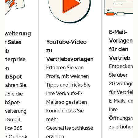
E-Mail-
Erweiterung
Vorlagen
YouTube-Video
für Sales
für den
zu
Hub
Vertrieb
Vertriebsvorlagen
Enterprise
Entdecken
Erfahren Sie von
von
Sie über
Profis, mit welchen
HubSpot
20 Vorlagen
Tipps und Tricks Sie
Erfahren Sie,
für Vertriebs
Ihre Verkaufs-E-
wie Sie die
E-Mails, um
Mails so gestalten
HubSpot-
Ihre
können, dass Sie
Erweiterung
Öffnungsrat
mehr
für Gmail,
zu erhöhen.
Geschäftsabschlüsse
Office 365
erzielen.
und Outlook