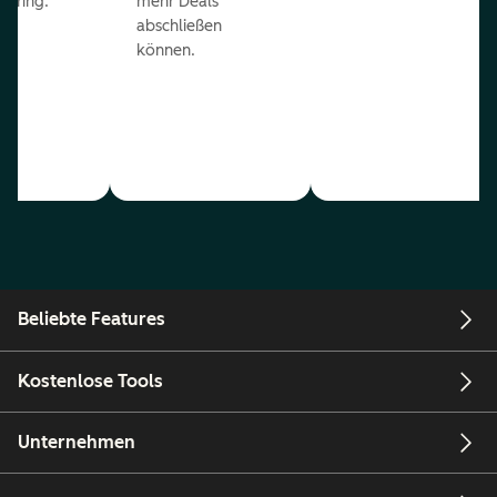
coring.
mehr Deals
abschließen
können.
Beliebte Features
Kostenlose Tools
Unternehmen