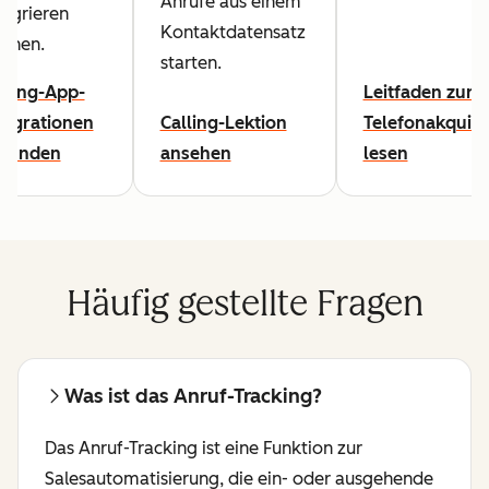
Anrufe aus einem
tegrieren
Kontaktdatensatz
nnen.
starten.
lling-App-
Leitfaden zur
tegrationen
Calling-Lektion
Telefonakquis
kunden
ansehen
lesen
Häufig gestellte Fragen
Was ist das Anruf-Tracking?
Das Anruf-Tracking ist eine Funktion zur
Salesautomatisierung, die ein- oder ausgehende