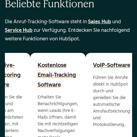
Beliebte Funktionen
Die Anruf-Tracking-Software steht in
Sales Hub
und
Service Hub
zur Verfügung. Entdecken Sie nachfolgend
weitere Funktionen von HubSpot.
ctive-
Kostenlose
VoIP-Software
-Scoring
Email-Tracking
Führen Sie Anrufe
ware
Software
direkt in HubSpot
durch und
ieren Sie die
Erhalten Sie
genießen Sie die
ts und
Benachrichtigungen,
automatische
 die am
wenn Leads Ihre E-
Anrufaufzeichnung
heinlichsten
Mails öffnen, damit
und
eßen, mit
Sie mit rechtzeitigen
Protokollierung.
tisiertem
Nachverfolgungen