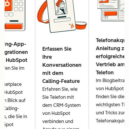
Telefonakqui
lling-App-
Anleitung z
Erfassen Sie
tegrationen
erfolgreichen
Ihre
on HubSpot
Vertrieb am
Konversationen
rfen Sie im
Telefon
mit dem
pp
Im Blogbeitrag
Calling-Feature
rketplace
von HubSpot
Erfahren Sie, wie
n HubSpot
finden Sie die
Sie Telefon mit
nen Blick auf
wichtigsten Tip
dem CRM-System
e Calling-
und Tricks zur
von HubSpot
ps, die Sie in
Telefonakquise
verbinden und
ubSpot