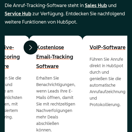
Die Anruf-Tracking-Software steht in
Sales Hub
und
Service Hub
zur Verfügung. Entdecken Sie nachfolgend
weitere Funktionen von HubSpot.
ctive-
Kostenlose
VoIP-Software
Zurück
Weiter
-Scoring
Email-Tracking
Führen Sie Anrufe
ware
Software
direkt in HubSpot
durch und
ieren Sie die
Erhalten Sie
genießen Sie die
ts und
Benachrichtigungen,
automatische
 die am
wenn Leads Ihre E-
Anrufaufzeichnung
heinlichsten
Mails öffnen, damit
und
eßen, mit
Sie mit rechtzeitigen
Protokollierung.
tisiertem
Nachverfolgungen
coring.
mehr Deals
abschließen
können.