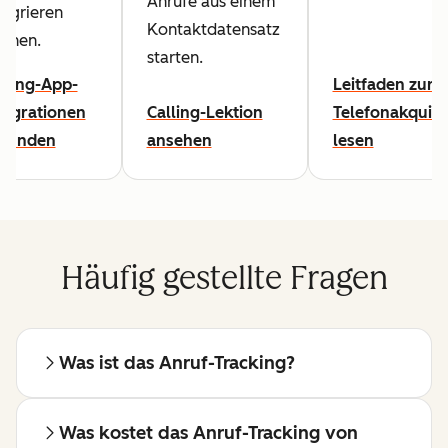
Anrufe aus einem
tegrieren
Kontaktdatensatz
nnen.
starten.
lling-App-
Leitfaden zur
tegrationen
Calling-Lektion
Telefonakquis
kunden
ansehen
lesen
Häufig gestellte Fragen
Was ist das Anruf-Tracking?
Was kostet das Anruf-Tracking von