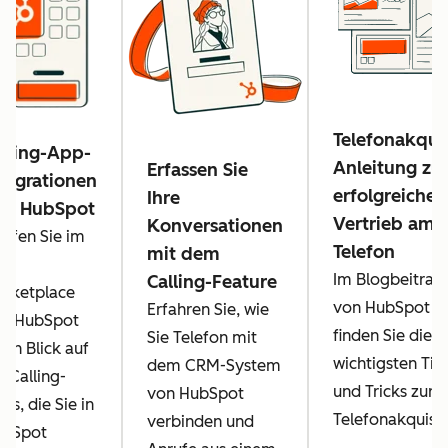
Telefonakqui
lling-App-
Anleitung z
Erfassen Sie
tegrationen
erfolgreichen
Ihre
on HubSpot
Vertrieb am
Konversationen
rfen Sie im
Telefon
mit dem
pp
Im Blogbeitrag
Calling-Feature
rketplace
von HubSpot
Erfahren Sie, wie
n HubSpot
finden Sie die
Sie Telefon mit
nen Blick auf
wichtigsten Tip
dem CRM-System
e Calling-
und Tricks zur
von HubSpot
ps, die Sie in
Telefonakquise
verbinden und
ubSpot