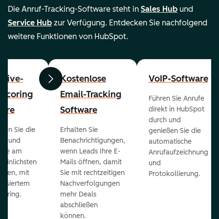
Die Anruf-Tracking-Software steht in
Sales Hub
und
Service Hub
zur Verfügung. Entdecken Sie nachfolgend
weitere Funktionen von HubSpot.
ctive-
Kostenlose
VoIP-Software
Zurück
Weiter
-Scoring
Email-Tracking
Führen Sie Anrufe
ware
Software
direkt in HubSpot
durch und
ieren Sie die
Erhalten Sie
genießen Sie die
ts und
Benachrichtigungen,
automatische
 die am
wenn Leads Ihre E-
Anrufaufzeichnung
heinlichsten
Mails öffnen, damit
und
eßen, mit
Sie mit rechtzeitigen
Protokollierung.
tisiertem
Nachverfolgungen
coring.
mehr Deals
abschließen
können.