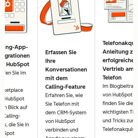
Telefonakqui
lling-App-
Anleitung z
Erfassen Sie
tegrationen
erfolgreichen
Ihre
on HubSpot
Vertrieb am
Konversationen
rfen Sie im
Telefon
mit dem
pp
Im Blogbeitrag
Calling-Feature
rketplace
von HubSpot
Erfahren Sie, wie
n HubSpot
finden Sie die
Sie Telefon mit
nen Blick auf
wichtigsten Tip
dem CRM-System
e Calling-
und Tricks zur
von HubSpot
ps, die Sie in
Telefonakquise
verbinden und
ubSpot