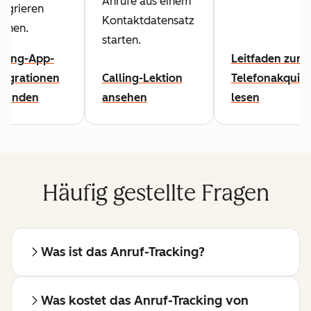
Anrufe aus einem
tegrieren
Kontaktdatensatz
nnen.
starten.
lling-App-
Leitfaden zur
tegrationen
Calling-Lektion
Telefonakquis
kunden
ansehen
lesen
Häufig gestellte Fragen
Was ist das Anruf-Tracking?
Was kostet das Anruf-Tracking von