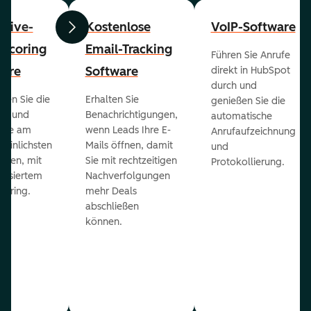
ctive-
Kostenlose
VoIP-Software
Zurück
Weiter
-Scoring
Email-Tracking
Führen Sie Anrufe
ware
Software
direkt in HubSpot
durch und
ieren Sie die
Erhalten Sie
genießen Sie die
ts und
Benachrichtigungen,
automatische
 die am
wenn Leads Ihre E-
Anrufaufzeichnung
heinlichsten
Mails öffnen, damit
und
eßen, mit
Sie mit rechtzeitigen
Protokollierung.
tisiertem
Nachverfolgungen
coring.
mehr Deals
abschließen
können.