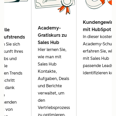
Kundengewin
Academy-
mit HubSpot
uelle
Gratiskurs zu
kaufstrends
In dieser kostenl
Sales Hub
Academy-Schulu
rn Sie sich
Hier lernen Sie,
erfahren Sie, wie 
Zukunft Ihres
wie man mit
mit Sales Hub
riebs und
Sales Hub
passende Leads
n Sie
Kontakte,
identifizieren kö
ellen Trends
Aufgaben, Deals
n Schritt
und Berichte
us dank
verwaltet, um
sem
den
assenden
Vertriebsprozess
cht von
zu optimieren.