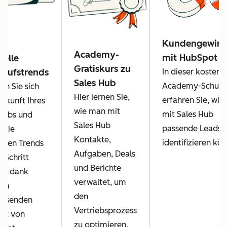
Kundengewin
Academy-
mit HubSpot
uelle
Gratiskurs zu
kaufstrends
In dieser kostenl
Sales Hub
Academy-Schulu
rn Sie sich
Hier lernen Sie,
erfahren Sie, wie 
Zukunft Ihres
wie man mit
mit Sales Hub
riebs und
Sales Hub
passende Leads
n Sie
Kontakte,
identifizieren kö
ellen Trends
Aufgaben, Deals
n Schritt
und Berichte
us dank
verwaltet, um
sem
den
assenden
Vertriebsprozess
cht von
zu optimieren.