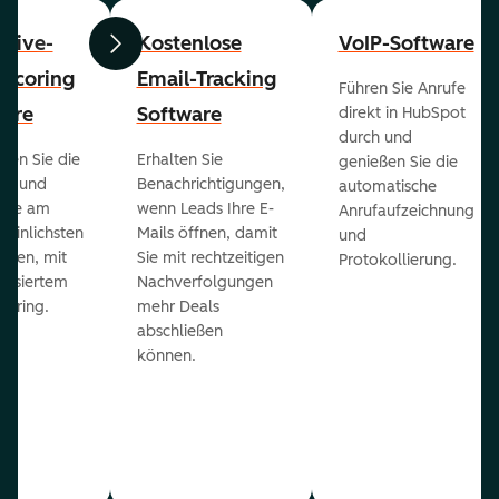
ctive-
Kostenlose
VoIP-Software
Zurück
Weiter
-Scoring
Email-Tracking
Führen Sie Anrufe
ware
Software
direkt in HubSpot
durch und
ieren Sie die
Erhalten Sie
genießen Sie die
ts und
Benachrichtigungen,
automatische
 die am
wenn Leads Ihre E-
Anrufaufzeichnung
heinlichsten
Mails öffnen, damit
und
eßen, mit
Sie mit rechtzeitigen
Protokollierung.
tisiertem
Nachverfolgungen
coring.
mehr Deals
abschließen
können.