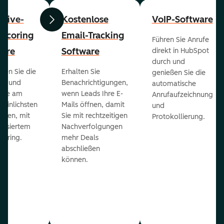
ctive-
Kostenlose
VoIP-Software
Zurück
Weiter
-Scoring
Email-Tracking
Führen Sie Anrufe
ware
Software
direkt in HubSpot
durch und
ieren Sie die
Erhalten Sie
genießen Sie die
ts und
Benachrichtigungen,
automatische
 die am
wenn Leads Ihre E-
Anrufaufzeichnung
heinlichsten
Mails öffnen, damit
und
eßen, mit
Sie mit rechtzeitigen
Protokollierung.
tisiertem
Nachverfolgungen
coring.
mehr Deals
abschließen
können.