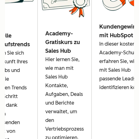
Kundengewin
Academy-
mit HubSpot
uelle
Gratiskurs zu
kaufstrends
In dieser kostenl
Sales Hub
Academy-Schulu
rn Sie sich
Hier lernen Sie,
erfahren Sie, wie 
Zukunft Ihres
wie man mit
mit Sales Hub
riebs und
Sales Hub
passende Leads
n Sie
Kontakte,
identifizieren kö
ellen Trends
Aufgaben, Deals
n Schritt
und Berichte
us dank
verwaltet, um
sem
den
assenden
Vertriebsprozess
cht von
zu optimieren.