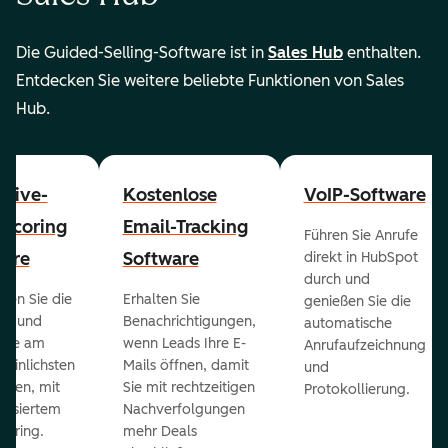
Die Guided-Selling-Software ist in
Sales Hub
enthalten.
Entdecken Sie weitere beliebte Funktionen von Sales
Hub.
ctive-
Kostenlose
VoIP-Software
-Scoring
Email-Tracking
Führen Sie Anrufe
ware
Software
direkt in HubSpot
durch und
ieren Sie die
Erhalten Sie
genießen Sie die
ts und
Benachrichtigungen,
automatische
 die am
wenn Leads Ihre E-
Anrufaufzeichnung
heinlichsten
Mails öffnen, damit
und
eßen, mit
Sie mit rechtzeitigen
Protokollierung.
tisiertem
Nachverfolgungen
coring.
mehr Deals