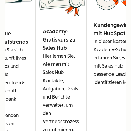
Kundengewin
Academy-
mit HubSpot
uelle
Gratiskurs zu
kaufstrends
In dieser kostenl
Sales Hub
Academy-Schulu
rn Sie sich
Hier lernen Sie,
erfahren Sie, wie 
Zukunft Ihres
wie man mit
mit Sales Hub
riebs und
Sales Hub
passende Leads
n Sie
Kontakte,
identifizieren kö
ellen Trends
Aufgaben, Deals
n Schritt
und Berichte
us dank
verwaltet, um
sem
den
assenden
Vertriebsprozess
cht von
zu optimieren.