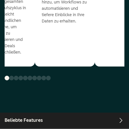
en gesamten
hinzu, um Workflows zu
kaufszyklus in
automatisieren und
er leicht
tiefere Einblicke in Ihre
ständlichen
Daten zu erhalten.
eline, um
ds zu
orisieren und
r Deals
uschließen.
Beliebte Features