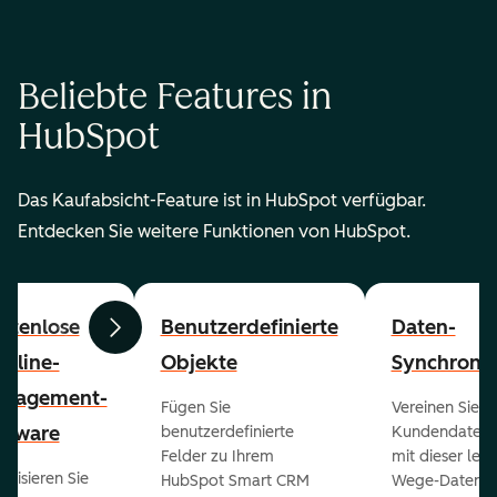
Beliebte Features in
HubSpot
Das Kaufabsicht-Feature ist in HubSpot verfügbar.
Entdecken Sie weitere Funktionen von HubSpot.
stenlose
Benutzerdefinierte
Daten-
Zurück
Weiter
peline-
Objekte
Synchronis
nagement-
Fügen Sie
Vereinen Sie al
ftware
benutzerdefinierte
Kundendaten a
Felder zu Ihrem
mit dieser lei
ualisieren Sie
HubSpot Smart CRM
Wege-Daten-Sy