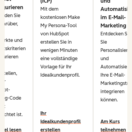
(ICP)
und
igurieren
Automatisie
Mit dem
finden Sie
im E-Mail-
kostenlosen Make
 darüber,
Marketing
My Persona-Tool
ie
von HubSpot
Entdecken Sie,
märkte und
erstellen Sie in
Sie
htskriterien
wenigen Minuten
Personalisieru
igurieren
eine vollständige
und
Vorlage für Ihr
Automatisieru
rstellen,
Idealkundenprofil.
Ihre E-Mail-
Ihr
Marketingstra
pot-
integrieren
king-Code
können.
ekt
Ihr
richtet ist.
Idealkundenprofil
Am Kurs
ikel lesen
erstellen
teilnehmen