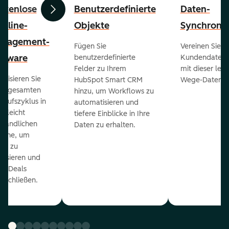
stenlose
Benutzerdefinierte
Daten-
Zurück
Weiter
peline-
Objekte
Synchronis
nagement-
Fügen Sie
Vereinen Sie al
ftware
benutzerdefinierte
Kundendaten a
Felder zu Ihrem
mit dieser lei
ualisieren Sie
HubSpot Smart CRM
Wege-Daten-Sy
en gesamten
hinzu, um Workflows zu
kaufszyklus in
automatisieren und
er leicht
tiefere Einblicke in Ihre
ständlichen
Daten zu erhalten.
eline, um
ds zu
orisieren und
r Deals
uschließen.