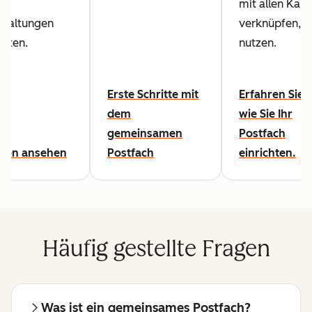
mit allen Kan
rhaltungen
verknüpfen, di
alten.
nutzen.
Erste Schritte mit
Erfahren Sie h
dem
wie Sie Ihr
gemeinsamen
Postfach
tion ansehen
Postfach
einrichten.
Häufig gestellte Fragen
Was ist ein gemeinsames Postfach?