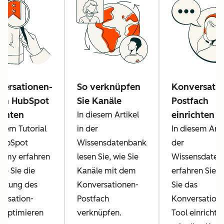
versationen-
So verknüpfen
Konversatio
 in HubSpot
Sie Kanäle
Postfach
ichten
einrichten
In diesem Artikel
esem Tutorial
in der
In diesem Arti
HubSpot
Wissensdatenbank
der
emy erfahren
lesen Sie, wie Sie
Wissensdaten
wie Sie die
Kanäle mit dem
erfahren Sie, 
chtung des
Konversationen-
Sie das
ersation-
Postfach
Konversation
s optimieren
verknüpfen.
Tool einrichte