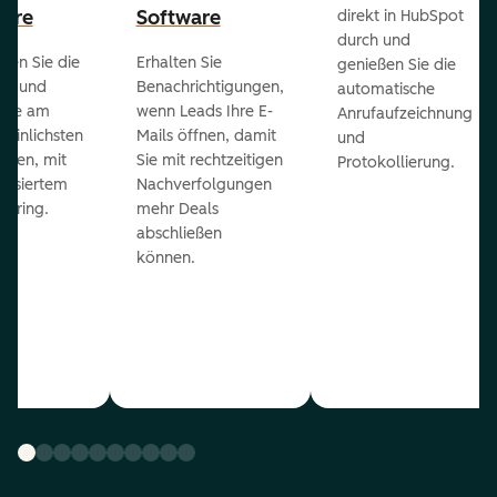
ware
Software
direkt in HubSpot
durch und
ieren Sie die
Erhalten Sie
genießen Sie die
ts und
Benachrichtigungen,
automatische
 die am
wenn Leads Ihre E-
Anrufaufzeichnung
heinlichsten
Mails öffnen, damit
und
eßen, mit
Sie mit rechtzeitigen
Protokollierung.
tisiertem
Nachverfolgungen
coring.
mehr Deals
abschließen
können.