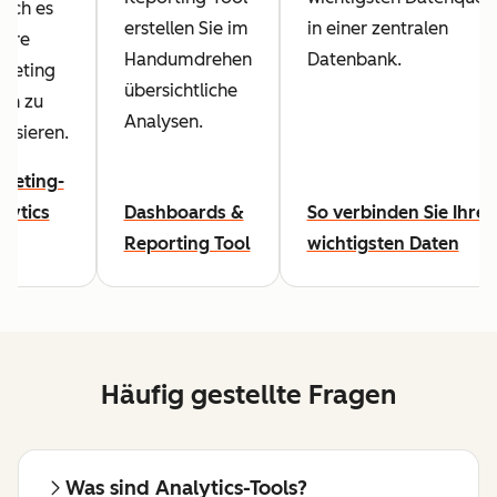
fach es
in einer zentralen
erstellen Sie im
 Ihre
Datenbank.
Handumdrehen
keting
übersichtliche
en zu
Analysen.
lysieren.
keting-
lytics
Dashboards &
So verbinden Sie Ihre
l
Reporting Tool
wichtigsten Daten
Häufig gestellte Fragen
Was sind Analytics-Tools?