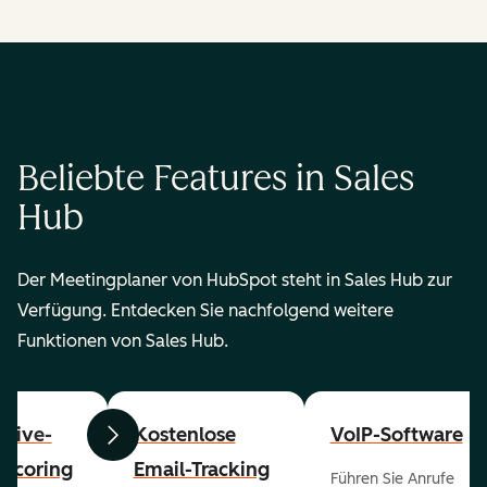
Beliebte Features in Sales
Hub
Der Meetingplaner von HubSpot steht in Sales Hub zur
Verfügung. Entdecken Sie nachfolgend weitere
Funktionen von Sales Hub.
ctive-
Kostenlose
VoIP-Software
Zurück
Weiter
-Scoring
Email-Tracking
Führen Sie Anrufe