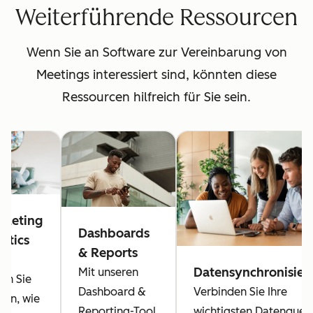
Weiterführende Ressourcen
Wenn Sie an Software zur Vereinbarung von
Meetings interessiert sind, könnten diese
Ressourcen hilfreich für Sie sein.
rketing
Dashboards
ltics
& Reports
l
Datensynchronisier
Mit unseren
en Sie
Verbinden Sie Ihre
Dashboard &
h an, wie
wichtigsten Datenquell
Reporting-Tool