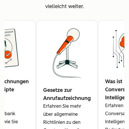
vielleicht weiter.
zeichnungen
Was ist
kripte
Conversa
Gesetze zur
n
Intellige
Anrufaufzeichnung
der
Erfahren Si
Erfahren Sie mehr
tenbank
Conversati
über allgemeine
, wie Sie
Intelligenc
Richtlinien zu den