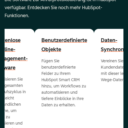
verfügbar. Entdecken Sie noch mehr HubSpot-
Funktionen.
stenlose
Benutzerdefinierte
Daten-
peline-
Objekte
Synchronis
nagement-
Fügen Sie
Vereinen Sie al
ftware
benutzerdefinierte
Kundendaten a
Felder zu Ihrem
mit dieser lei
ualisieren Sie
HubSpot Smart CRM
Wege-Daten-Sy
en gesamten
hinzu, um Workflows zu
kaufszyklus in
automatisieren und
er leicht
tiefere Einblicke in Ihre
ständlichen
Daten zu erhalten.
eline, um
ds zu
orisieren und