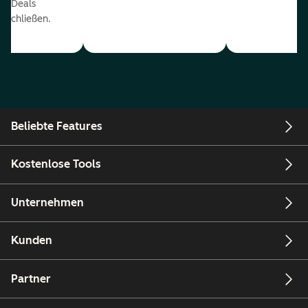
r Deals
uschließen.
Beliebte Features
Kostenlose Tools
Unternehmen
Kunden
Partner