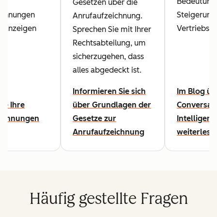
Bedeutung 
Gesetzen über die
ichnungen
Steigerung
Anrufaufzeichnung.
n anzeigen
Vertriebspr
Sprechen Sie mit Ihrer
Rechtsabteilung, um
sicherzugehen, dass
alles abgedeckt ist.
Informieren Sie sich
Im Blog üb
ie Ihre
über Grundlagen der
Conversat
eichnungen
Gesetze zur
Intelligenc
Anrufaufzeichnung
weiterlese
Häufig gestellte Fragen