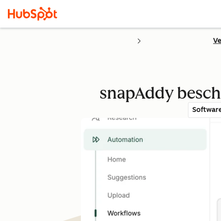
Ve
snapAddy beschl
Softwar