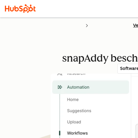
Ve
snapAddy beschl
Softwar