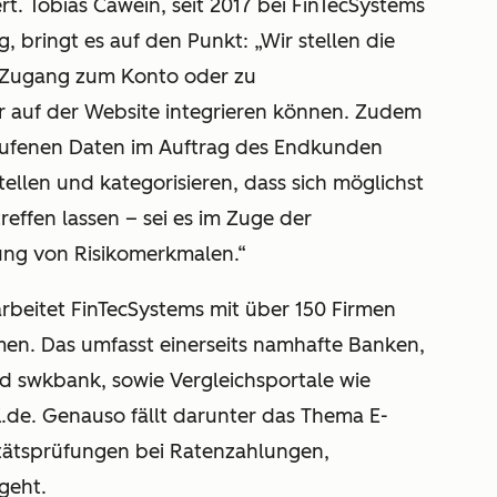
rt. Tobias Cawein, seit 2017 bei FinTecSystems
, bringt es auf den Punkt: „Wir stellen die
n Zugang zum Konto oder zu
r auf der Website integrieren können. Zudem
rufenen Daten im Auftrag des Endkunden
ellen und kategorisieren, dass sich möglichst
effen lassen – sei es im Zuge der
ung von Risikomerkmalen.“
rbeitet FinTecSystems mit über 150 Firmen
en. Das umfasst einerseits namhafte Banken,
d swkbank, sowie Vergleichsportale wie
e. Genauso fällt darunter das Thema E-
ätsprüfungen bei Ratenzahlungen,
geht.