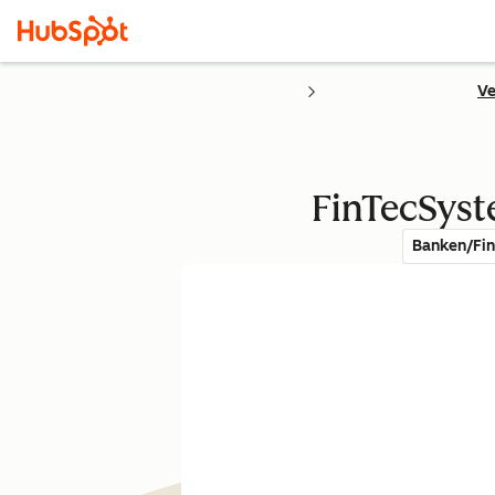
Ve
FinTecSyst
Banken/Fin