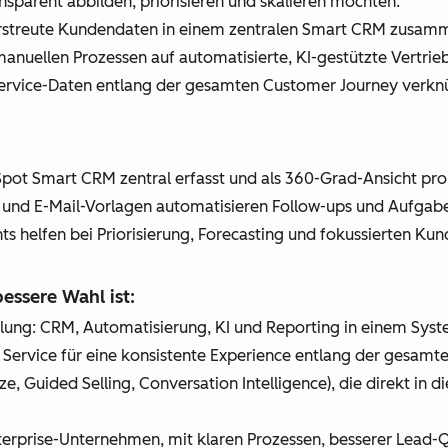
ransparent abbilden, priorisieren und skalieren möchten.
rstreute Kundendaten in einem zentralen Smart CRM zusamm
nuellen Prozessen auf automatisierte, KI-gestützte Vertri
 Service-Daten entlang der gesamten Customer Journey verkn
pot Smart CRM zentral erfasst und als 360-Grad-Ansicht pro
 und E-Mail-Vorlagen automatisieren Follow-ups und Aufgabe
ghts helfen bei Priorisierung, Forecasting und fokussierten K
ssere Wahl ist:
mlung: CRM, Automatisierung, KI und Reporting in einem Syst
d Service für eine konsistente Experience entlang der gesam
ze, Guided Selling, Conversation Intelligence), die direkt in 
terprise-Unternehmen, mit klaren Prozessen, besserer Lead-