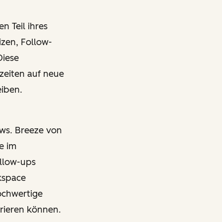
n Teil ihres
zen, Follow-
Diese
zeiten auf neue
eiben.
ows. Breeze von
e im
llow-ups
rkspace
ochwertige
rieren können.