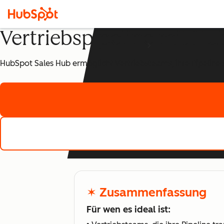
Vertriebspipeline mit H
HubSpot Sales Hub ermöglicht Vertriebsteams, ihre Pipeline s
✶ Zusammenfassung
Für wen es ideal ist: