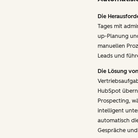
Die Herausford
Tages mit admi
up-Planung und
manuellen Proz
Leads und führ
Die Lösung vo
Vertriebsaufga
HubSpot übern
Prospecting, w
intelligent unt
automatisch die
Gespräche und 