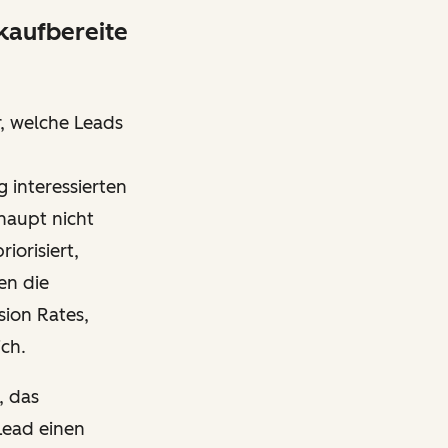
 kaufbereite
r, welche Leads
g interessierten
haupt nicht
iorisiert,
en die
sion Rates,
ich.
, das
Lead einen