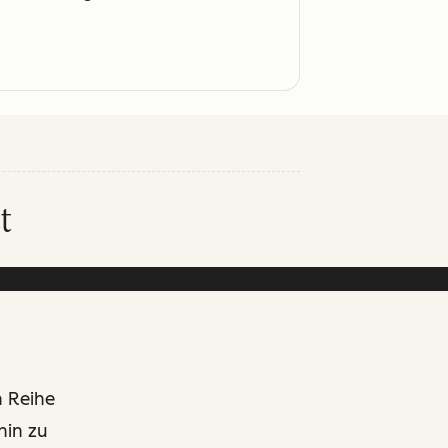
t
n Reihe
hin zu