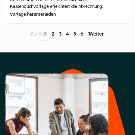
Kassenbuchvorlage erleichtert die Abrechnung.
Vorlage herunterladen
Zurück
1
2
3
4
5
6
7
Weiter