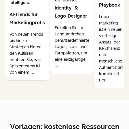
Intelligenz
Playbook
Identity- &
KI-Trends für
Logo-Designer
Loop-
Marketingprofis
Marketing
Erstellen Sie im
ist ein neuer
Handumdrehen
Von neuen Trends
vierteiliger
benutzerdefinierte
bis hin zu
Ansatz, der
Logos, Icons und
Strategien hinter
KI-Effizienz
Farbpaletten, um
den Kulissen
und
eine einzigartige
erfahren Sie, wie
menschliche
...
Spitzenteams KI
Authentizität
von einem ...
kombiniert,
um ...
Vorlagen: kostenlose Ressourcen