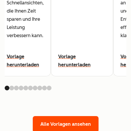
Schnellansichten,
an S
die Ihnen Zeit
und 
sparen und Ihre
Ents
Leistung
effe
verbessern kann.
klar.
Vorlage
Vorlage
Vorl
herunterladen
herunterladen
heru
Alle Vorlagen ansehen