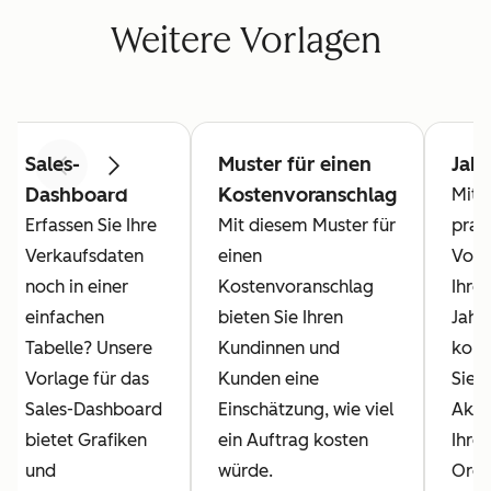
Weitere Vorlagen
Sales-
Muster für einen
Jahr
Zurück
Weiter
Dashboard
Kostenvoranschlag
Mit d
Erfassen Sie Ihre
Mit diesem Muster für
prak
Verkaufsdaten
einen
Vorl
noch in einer
Kostenvoranschlag
Ihre
einfachen
bieten Sie Ihren
Jahr
Tabelle? Unsere
Kundinnen und
komm
Vorlage für das
Kunden eine
Sie a
Sales-Dashboard
Einschätzung, wie viel
Akti
bietet Grafiken
ein Auftrag kosten
Ihrer
und
würde.
Orga