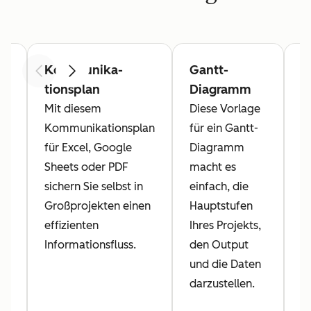
t
Kommunika­
Gantt-
P
Zurück
Weiter
tionsplan
Diagramm
R
V
er
Mit diesem
Diese Vorlage
Kommunikationsplan
für ein Gantt-
Ri
für Excel, Google
Diagramm
T
hr
Sheets oder PDF
macht es
d
sichern Sie selbst in
einfach, die
e
Großprojekten einen
Hauptstufen
V
n
effizienten
Ihres Projekts,
e
Informationsfluss.
den Output
R
und die Daten
d
darzustellen.
I
a