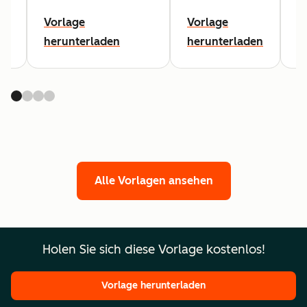
Vorlage
Vorlage
V
en
herunterladen
herunterladen
h
Alle Vorlagen ansehen
Holen Sie sich diese Vorlage kostenlos!
Vorlage herunterladen