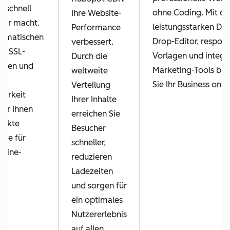
e schnell
ohne Coding. Mit d
Ihre Website-
cher macht.
leistungsstarken Dr
Performance
tomatischen
Drop-Editor, respon
verbessert.
s, SSL-
Vorlagen und integr
Durch die
katen und
Marketing-Tools bri
weltweite
er
Sie Ihr Business onlin
Verteilung
barkeit
Ihrer Inhalte
wir Ihnen
erreichen Sie
rfekte
Besucher
age für
schneller,
nline-
reduzieren
Ladezeiten
und sorgen für
ein optimales
Nutzererlebnis
auf allen