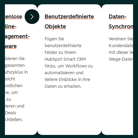
stenlose
Benutzerdefinierte
Daten-
Zurück
Weiter
peline-
Objekte
Synchronis
nagement-
Fügen Sie
Vereinen Sie al
ftware
benutzerdefinierte
Kundendaten a
Felder zu Ihrem
mit dieser lei
ualisieren Sie
HubSpot Smart CRM
Wege-Daten-Sy
en gesamten
hinzu, um Workflows zu
kaufszyklus in
automatisieren und
er leicht
tiefere Einblicke in Ihre
ständlichen
Daten zu erhalten.
eline, um
ds zu
orisieren und
r Deals
uschließen.