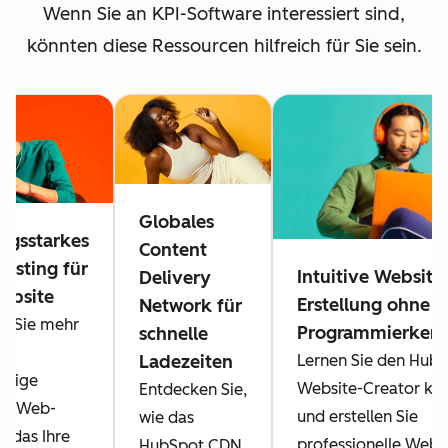
Wenn Sie an KPI-Software interessiert sind,
könnten diese Ressourcen hilfreich für Sie sein.
Globales
ungsstarkes
Content
osting für
Intuitive Website
Delivery
Website
Erstellung ohne
Network für
en Sie mehr
Programmierkenn
schnelle
as
Lernen Sie den Hub
Ladezeiten
ässige
Website-Creator ke
Entdecken Sie,
ot Web-
und erstellen Sie
wie das
, das Ihre
professionelle Webs
HubSpot CDN