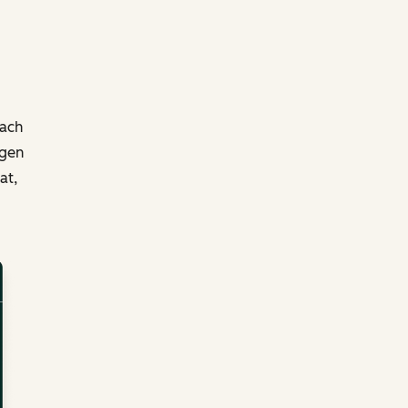
fach
igen
at,