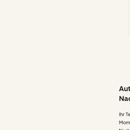
Aut
Nac
Ihr T
Mome