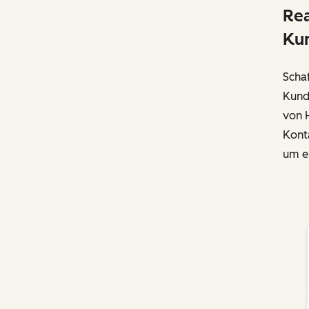
Rea
Ku
Schaf
Kund
von 
Konta
um ei