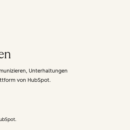
en
munizieren, Unterhaltungen
ttform von HubSpot.
HubSpot.