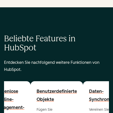
Beliebte Features in
HubSpot
Entdecken Sie nachfolgend weitere Funktionen von
HubSpot.
stenlose
Benutzerdefinierte
Daten-
peline-
Objekte
Synchronis
nagement-
Fügen Sie
Vereinen Sie al