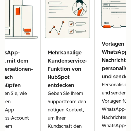
Vorlagen fü
WhatsApp-
atsApp-
Mehrkanalige
Nachrichte
al mit dem
Kundenservice-
personalisi
versationen-
Funktion von
und sende
tfach
HubSpot
Personalisier
rknüpfen
entdecken
und senden S
hren Sie, wie
Geben Sie Ihrem
Vorlagen für
einen
Supportteam den
WhatsApp-
tsApp
nötigen Kontext,
Nachrichten 
iness-Account
um ihrer
WhatsApp-
 Ihrem
Kundschaft den