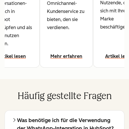
Nutzende, di
versationen-
Omnichannel-
sich mit Ihrer
fach in
Kundenservice zu
Marke
Spot
bieten, den sie
beschäftigen.
knüpfen und als
verdienen.
al nutzen
nen.
Artikel lesen
Mehr erfahren
Artikel les
Häufig gestellte Fragen
Was benötige ich für die Verwendung
der WhatsApp-Integration in HubSpot?