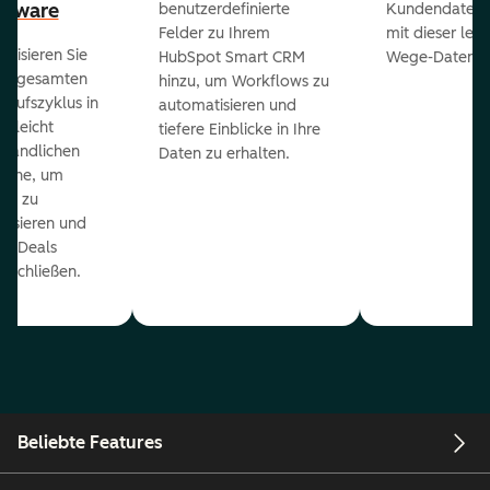
ftware
benutzerdefinierte
Kundendaten a
Felder zu Ihrem
mit dieser lei
ualisieren Sie
HubSpot Smart CRM
Wege-Daten-Sy
en gesamten
hinzu, um Workflows zu
kaufszyklus in
automatisieren und
er leicht
tiefere Einblicke in Ihre
ständlichen
Daten zu erhalten.
eline, um
ds zu
orisieren und
r Deals
uschließen.
Beliebte Features