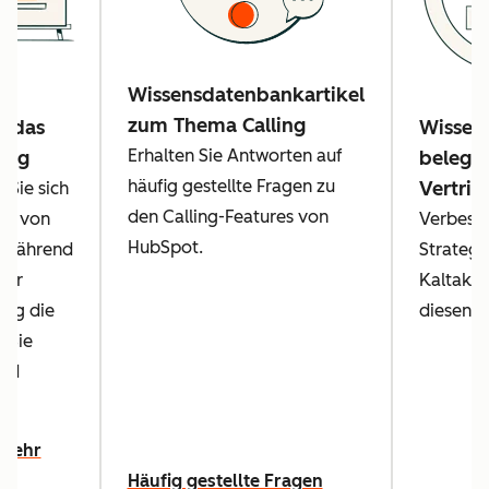
Wissensdatenbankartikel
zum Thema Calling
r das
Wissens
Erhalten Sie Antworten auf
ing
belegte
häufig gestellte Fragen zu
Vertrie
 Sie sich
den Calling-Features von
au von
Verbesse
HubSpot.
 während
Strategie
zur
Kaltakqu
ung die
diesen T
 Sie
und
 mehr
Häufig gestellte Fragen