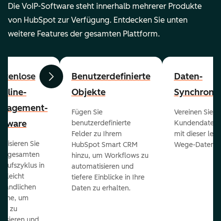
Die VoIP-Software steht innerhalb mehrerer Produkte
von HubSpot zur Verfügung. Entdecken Sie unten
weitere Features der gesamten Plattform.
stenlose
Benutzerdefinierte
Daten-
Zurück
Weiter
peline-
Objekte
Synchronis
nagement-
Fügen Sie
Vereinen Sie al
ftware
benutzerdefinierte
Kundendaten a
Felder zu Ihrem
mit dieser lei
ualisieren Sie
HubSpot Smart CRM
Wege-Daten-Sy
en gesamten
hinzu, um Workflows zu
kaufszyklus in
automatisieren und
er leicht
tiefere Einblicke in Ihre
ständlichen
Daten zu erhalten.
eline, um
ds zu
orisieren und