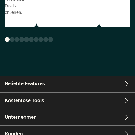
r Deals
uschließen.
Beliebte Features
Kostenlose Tools
Unternehmen
Kunden