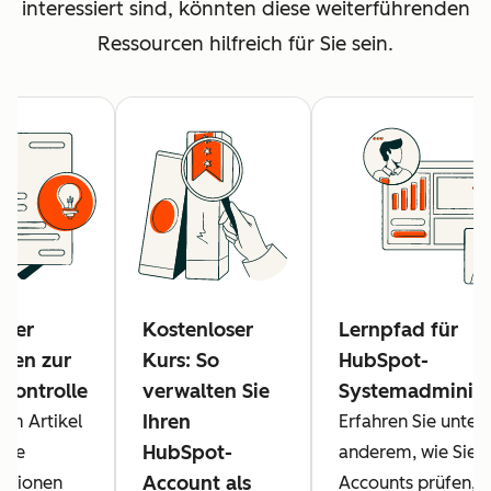
interessiert sind, könnten diese weiterführenden
Ressourcen hilfreich für Sie sein.
cher
Kostenloser
Lernpfad für
aden zur
Kurs: So
HubSpot-
kontrolle
verwalten Sie
Systemadminist
Ihren
sem Artikel
Erfahren Sie unter
HubSpot-
 Sie
anderem, wie Sie I
Account als
ationen
Accounts prüfen, I