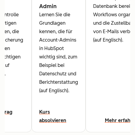
Admin
Datenbank bereini
ontrolle
Lernen Sie die
Workflows organis
chtigen
Grundlagen
und die Zustellbar
ten, die
kennen, die für
von E-Mails verbe
r Sicherung
Account-Admins
(auf Englisch).
Daten
in HubSpot
sichtigen
wichtig sind, zum
 (auf
Beispiel bei
h).
Datenschutz und
Berichterstattung
(auf Englisch).
eitrag
Kurs
absolvieren
Mehr erfahr