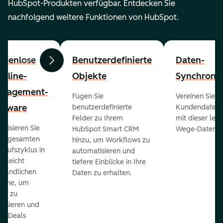
HubSpot-Produkten verfügbar. Entdecken Sie
nachfolgend weitere Funktionen von HubSpot.
stenlose
Benutzerdefinierte
Daten-
Zurück
Weiter
peline-
Objekte
Synchronis
nagement-
Fügen Sie
Vereinen Sie al
ftware
benutzerdefinierte
Kundendaten a
Felder zu Ihrem
mit dieser lei
ualisieren Sie
HubSpot Smart CRM
Wege-Daten-Sy
en gesamten
hinzu, um Workflows zu
kaufszyklus in
automatisieren und
er leicht
tiefere Einblicke in Ihre
ständlichen
Daten zu erhalten.
eline, um
ds zu
orisieren und
r Deals