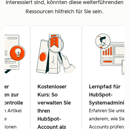
interessiert sind, könnten diese weiterführenden
Ressourcen hilfreich für Sie sein.
cher
Kostenloser
Lernpfad für
aden zur
Kurs: So
HubSpot-
kontrolle
verwalten Sie
Systemadminist
Ihren
sem Artikel
Erfahren Sie unter
HubSpot-
 Sie
anderem, wie Sie I
Account als
ationen
Accounts prüfen, I