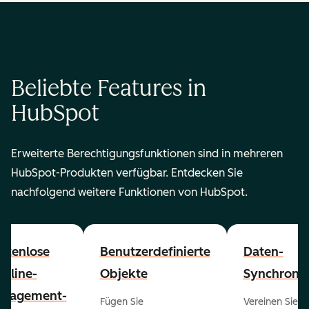
Beliebte Features in
HubSpot
Erweiterte Berechtigungsfunktionen sind in mehreren
HubSpot-Produkten verfügbar. Entdecken Sie
nachfolgend weitere Funktionen von HubSpot.
stenlose
Benutzerdefinierte
Daten-
peline-
Objekte
Synchronis
nagement-
Fügen Sie
Vereinen Sie al