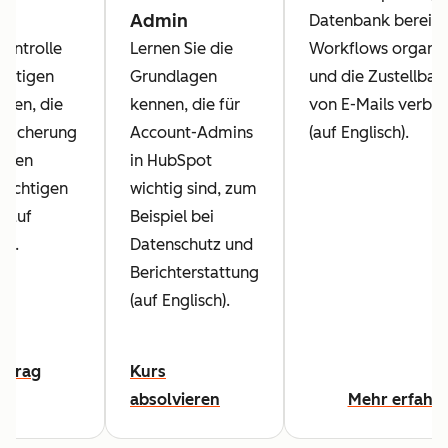
Admin
Datenbank bereini
ontrolle
Lernen Sie die
Workflows organis
chtigen
Grundlagen
und die Zustellbar
ten, die
kennen, die für
von E-Mails verbe
r Sicherung
Account-Admins
(auf Englisch).
Daten
in HubSpot
sichtigen
wichtig sind, zum
 (auf
Beispiel bei
h).
Datenschutz und
Berichterstattung
(auf Englisch).
eitrag
Kurs
absolvieren
Mehr erfahr