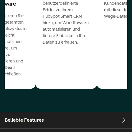
ftware
benutzerdefinierte
Kundendaten a
Felder zu Ihrem
mit dieser lei
ualisieren Sie
HubSpot Smart CRM
Wege-Daten-Sy
en gesamten
hinzu, um Workflows zu
kaufszyklus in
automatisieren und
er leicht
tiefere Einblicke in Ihre
ständlichen
Daten zu erhalten.
eline, um
ds zu
orisieren und
r Deals
uschließen.
Beliebte Features