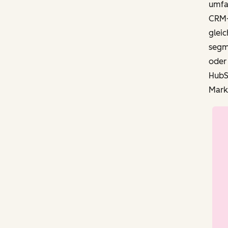
umfas
CRM-
gleic
segme
oder
HubSp
Mark