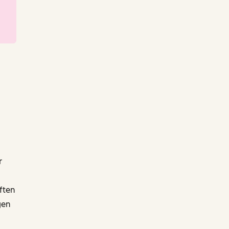
r
ften
gen