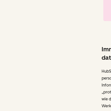
Imm
dat
HubS
perso
Infor
„prot
wie 
Werk