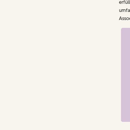
erfül
umfa
Asso