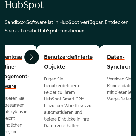
HubSpot
Sandbox-Software ist in HubSpot verfügbar. Entdecken
Sie noch mehr HubSpot-Funktionen.
stenlose
Benutzerdefinierte
Daten-
Zurück
Weiter
peline-
Objekte
Synchronis
nagement-
Fügen Sie
Vereinen Sie al
ftware
benutzerdefinierte
Kundendaten a
Felder zu Ihrem
mit dieser lei
ualisieren Sie
HubSpot Smart CRM
Wege-Daten-Sy
en gesamten
hinzu, um Workflows zu
kaufszyklus in
automatisieren und
er leicht
tiefere Einblicke in Ihre
ständlichen
Daten zu erhalten.
eline, um