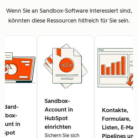
Wenn Sie an Sandbox-Software interessiert sind,
könnten diese Ressourcen hilfreich für Sie sein.
Sandbox-
andard-
Account in
Kontakte,
ndbox-
HubSpot
Formulare,
count in
einrichten
Listen, E-Mail
bSpot
Sichern Sie sich
Pipelines und