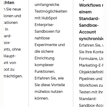
richten
umfangreiche
Workflows mi
ten Sie neue
Testmöglichkeiten
einem
ktionen und
mit HubSpot
Standard-
egrationen
Enterprise-
Sandbox-
her in
Sandboxen für
Account
ndard-
nahtlose
synchronisier
ndbox-
Experimente und
Erfahren Sie, wi
ounts, ohne
die sichere
Sie Ihre Kontakt
en Haupt-
Einrichtung
Formulare, Liste
ount von
komplexer
Marketing-E-Mai
Spot zu
Funktionen.
Objektdefinitio
inträchtigen.
Erfahren Sie, wie
Pipelines und
Sie diese Vorteile
Workflows zum
mühelos nutzen
Testen mit Ihre
können.
Standard-
Sandbox-Accou