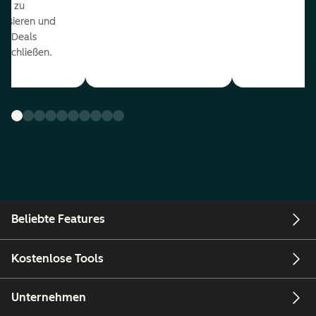
ds zu
orisieren und
r Deals
uschließen.
Beliebte Features
Kostenlose Tools
Unternehmen