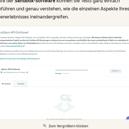
lfe der
Sandbox-Software
können Sie Tests ganz einfach
führen und genau verstehen, wie die einzelnen Aspekte Ihre
nerlebnisses ineinandergreifen.
Zum Vergrößern klicken