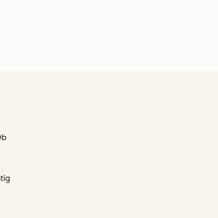
Ob
tig