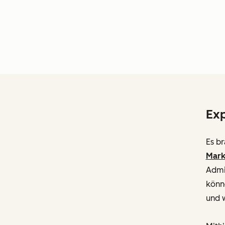
Exp
Es br
Mark
Admin
könne
und w