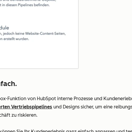
fach.
box-Funktion von HubSpot interne Prozesse und Kundenerleb
rten Vertriebspipelines
und Designs sicher, um eine reibung
äft zu riskieren.
önnen Sie Ihr Kundenerlebnis ganz einfach anpassen und tes