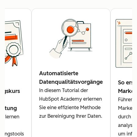
Automatisierte
Datenqualitätsvorgänge
So erst
In diesem Tutorial der
ungskurs
Market
HubSpot Academy erlernen
Führen S
Sie eine effiziente Methode
tattung
Marketi
zur Bereinigung Ihrer Daten.
rs lernen
durch u
ie
analysier
ttungstools
um info