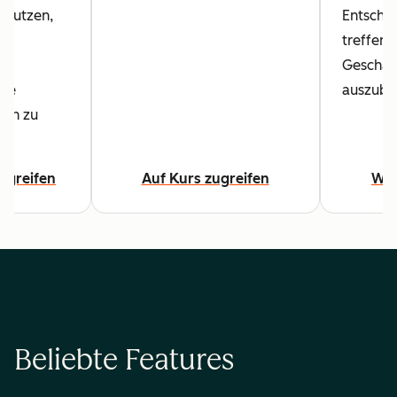
 nutzen,
Entsche
treffen 
n
Geschäft
zte
auszuba
gen zu
ugreifen
Auf Kurs zugreifen
Wei
Beliebte Features