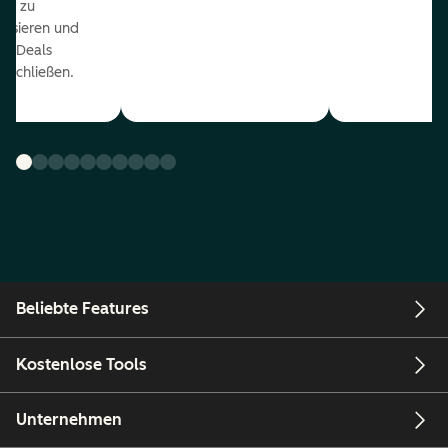
ds zu
orisieren und
r Deals
uschließen.
Beliebte Features
Kostenlose Tools
Unternehmen