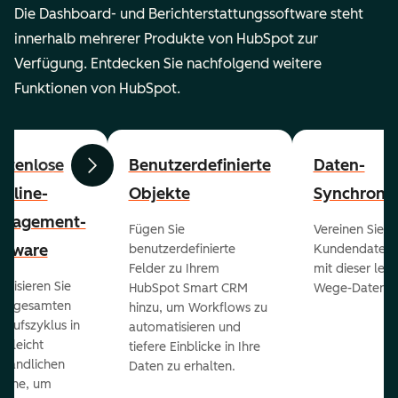
Die Dashboard- und Berichterstattungssoftware steht
innerhalb mehrerer Produkte von HubSpot zur
Verfügung. Entdecken Sie nachfolgend weitere
Funktionen von HubSpot.
stenlose
Benutzerdefinierte
Daten-
Zurück
Weiter
peline-
Objekte
Synchronis
nagement-
Fügen Sie
Vereinen Sie al
ftware
benutzerdefinierte
Kundendaten a
Felder zu Ihrem
mit dieser lei
ualisieren Sie
HubSpot Smart CRM
Wege-Daten-Sy
en gesamten
hinzu, um Workflows zu
kaufszyklus in
automatisieren und
er leicht
tiefere Einblicke in Ihre
ständlichen
Daten zu erhalten.
eline, um