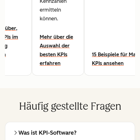
Kennzahlen
ermitteln
können.
arüber,
 KPIs im
Mehr über die
ing
Auswahl der
zen
besten KPIs
15 Beispiele für Mar
n
erfahren
KPIs ansehen
Häufig gestellte Fragen
Was ist KPI-Software?