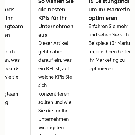
So wählen Sie
15 Leistungsindik
oards
die besten
um Ihr Marketing
e Ihr
KPIs für Ihr
optimieren
tingteam
Unternehmen
Erfahren Sie mehr üb
tzen
aus
und sehen Sie sich ei
Dieser Artikel
Beispiele für Market
ie sich
geht näher
an, die Ihnen helfen
r an, was
darauf ein, was
Ihr Marketing zu
shboards
ein KPI ist, auf
optimieren.
d wie sie
welche KPIs Sie
sich
ingteam
konzentrieren
folg
sollten und wie
fen
Sie die für Ihr
.
Unternehmen
wichtigsten