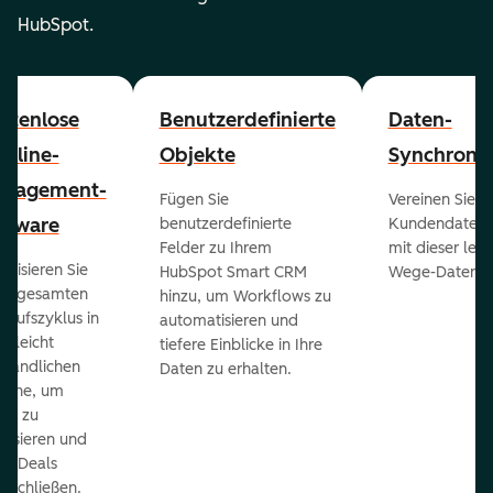
HubSpot.
stenlose
Benutzerdefinierte
Daten-
peline-
Objekte
Synchronis
nagement-
Fügen Sie
Vereinen Sie al
ftware
benutzerdefinierte
Kundendaten a
Felder zu Ihrem
mit dieser lei
ualisieren Sie
HubSpot Smart CRM
Wege-Daten-Sy
en gesamten
hinzu, um Workflows zu
kaufszyklus in
automatisieren und
er leicht
tiefere Einblicke in Ihre
ständlichen
Daten zu erhalten.
eline, um
ds zu
orisieren und
r Deals
uschließen.