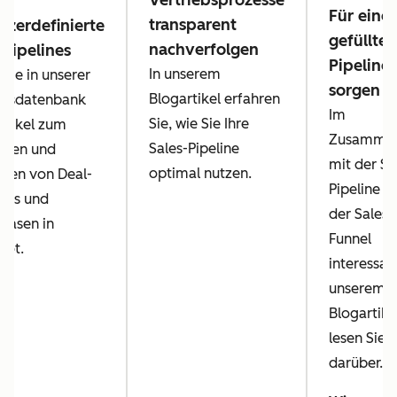
Vertriebsprozesse
Für eine 
transparent
tzerdefinierte
gefüllte
nachverfolgen
-Pipelines
Pipeline
In unserem
 Sie in unserer
sorgen
Blogartikel erfahren
ensdatenbank
Im
Sie, wie Sie Ihre
rtikel zum
Zusamme
Sales-Pipeline
chten und
mit der Sa
optimal nutzen.
sen von Deal-
Pipeline is
ines und
der Sales-
hasen in
Funnel
pot.
interessant
unserem
Blogartike
lesen Sie 
darüber.