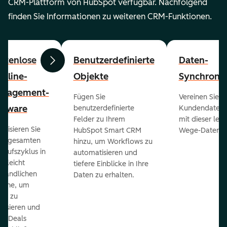
CRM-Plattform von HubSpot verfügbar. Nachfolgend
finden Sie Informationen zu weiteren CRM-Funktionen.
stenlose
Benutzerdefinierte
Daten-
Zurück
Weiter
peline-
Objekte
Synchronis
nagement-
Fügen Sie
Vereinen Sie al
ftware
benutzerdefinierte
Kundendaten a
Felder zu Ihrem
mit dieser lei
ualisieren Sie
HubSpot Smart CRM
Wege-Daten-Sy
en gesamten
hinzu, um Workflows zu
kaufszyklus in
automatisieren und
er leicht
tiefere Einblicke in Ihre
ständlichen
Daten zu erhalten.
eline, um
ds zu
orisieren und
r Deals