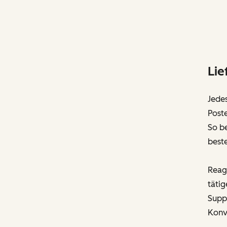
Lie
Jede
Post
So be
best
Reagi
tätig
Suppo
Konv