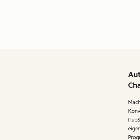
Aut
Cha
Mache
Konv
HubS
eige
Prog