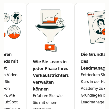
ieren
Die Grundlag
eads mit
des
Wie Sie Leads in
pot
Leadmanage
jeder Phase Ihres
esem Video
Entdecken Sie 
Verkaufstrichters
en Sie
Kurs in der Hu
verwalten
d von
Academy zu de
können
elen, wie
Grundlagen de
Erfahren Sie, wie
it HubSpot
Leadmanageme
Sie mit einem
trategie zur