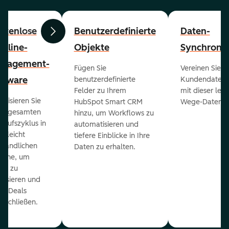
stenlose
Benutzerdefinierte
Daten-
Zurück
Weiter
peline-
Objekte
Synchronis
nagement-
Fügen Sie
Vereinen Sie al
ftware
benutzerdefinierte
Kundendaten a
Felder zu Ihrem
mit dieser lei
ualisieren Sie
HubSpot Smart CRM
Wege-Daten-Sy
en gesamten
hinzu, um Workflows zu
kaufszyklus in
automatisieren und
er leicht
tiefere Einblicke in Ihre
ständlichen
Daten zu erhalten.
eline, um
ds zu
orisieren und
r Deals
uschließen.