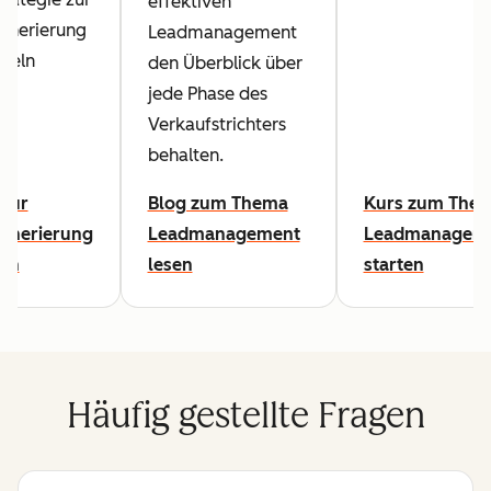
effektiven
enerierung
Leadmanagement
keln
den Überblick über
n.
jede Phase des
Verkaufstrichters
behalten.
 zur
Blog zum Thema
Kurs zum The
enerierung
Leadmanagement
Leadmanagem
en
lesen
starten
Häufig gestellte Fragen