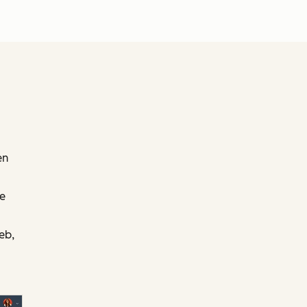
en
ie
eb,