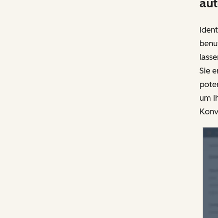
aut
Ident
benut
lasse
Sie e
poten
um Ih
Konve