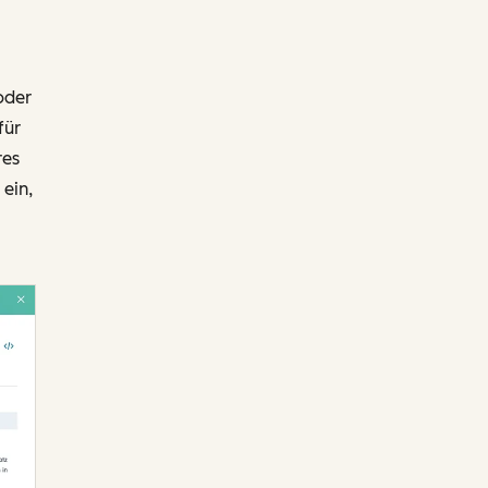
oder
für
res
ein,