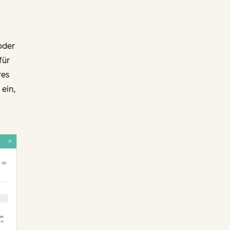
oder
für
res
ein,