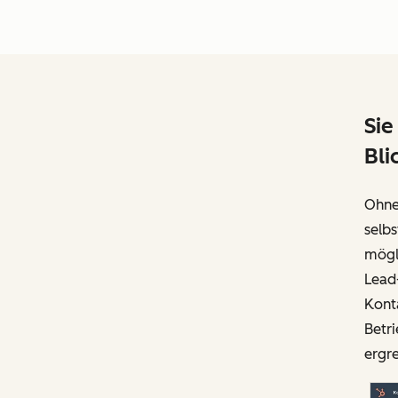
Sie
Bli
Ohne
selbs
mögli
Lead
Konta
Betri
ergr