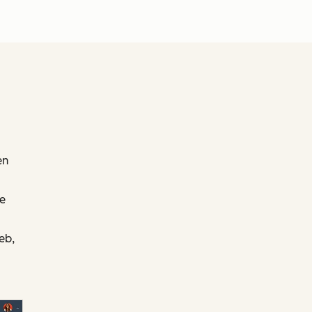
en
ie
eb,