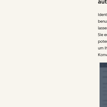
aut
Ident
benut
lasse
Sie e
poten
um Ih
Konve