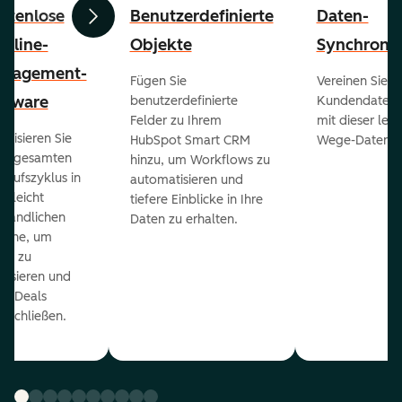
stenlose
Benutzerdefinierte
Daten-
Zurück
Weiter
peline-
Objekte
Synchronis
nagement-
Fügen Sie
Vereinen Sie al
ftware
benutzerdefinierte
Kundendaten a
Felder zu Ihrem
mit dieser lei
ualisieren Sie
HubSpot Smart CRM
Wege-Daten-Sy
en gesamten
hinzu, um Workflows zu
kaufszyklus in
automatisieren und
er leicht
tiefere Einblicke in Ihre
ständlichen
Daten zu erhalten.
eline, um
ds zu
orisieren und
r Deals
uschließen.