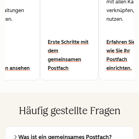
mit allen Kan
rhaltungen
verknüpfen, di
alten.
nutzen.
Erste Schritte mit
Erfahren Sie h
dem
wie Sie Ihr
gemeinsamen
Postfach
tion ansehen
Postfach
einrichten.
Häufig gestellte Fragen
Was ist ein gemeinsames Postfach?