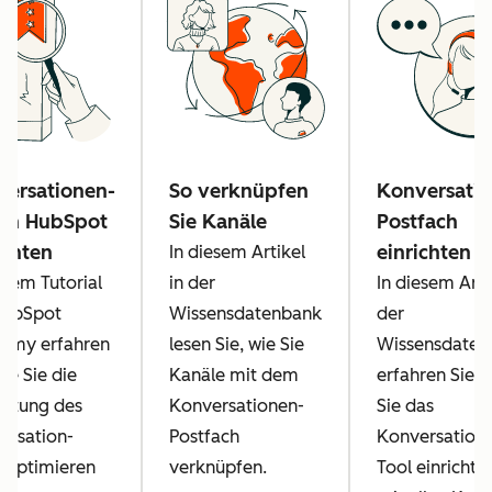
versationen-
So verknüpfen
Konversatio
 in HubSpot
Sie Kanäle
Postfach
ichten
einrichten
In diesem Artikel
esem Tutorial
in der
In diesem Arti
HubSpot
Wissensdatenbank
der
emy erfahren
lesen Sie, wie Sie
Wissensdaten
wie Sie die
Kanäle mit dem
erfahren Sie, 
chtung des
Konversationen-
Sie das
ersation-
Postfach
Konversation
s optimieren
verknüpfen.
Tool einrichte