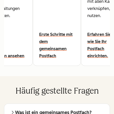
mit allen Kan
rhaltungen
verknüpfen, di
alten.
nutzen.
Erste Schritte mit
Erfahren Sie h
dem
wie Sie Ihr
gemeinsamen
Postfach
tion ansehen
Postfach
einrichten.
Häufig gestellte Fragen
Was ist ein gemeinsames Postfach?