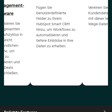
nagement-
Fügen Sie
Vereinen Sie al
ftware
benutzerdefinierte
Kundendaten a
Felder zu Ihrem
mit dieser lei
ualisieren Sie
HubSpot Smart CRM
Wege-Daten-Sy
en gesamten
hinzu, um Workflows zu
kaufszyklus in
automatisieren und
er leicht
tiefere Einblicke in Ihre
ständlichen
Daten zu erhalten.
eline, um
ds zu
orisieren und
r Deals
uschließen.