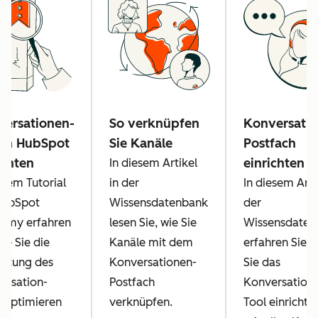
versationen-
So verknüpfen
Konversatio
 in HubSpot
Sie Kanäle
Postfach
ichten
einrichten
In diesem Artikel
esem Tutorial
in der
In diesem Arti
HubSpot
Wissensdatenbank
der
emy erfahren
lesen Sie, wie Sie
Wissensdaten
wie Sie die
Kanäle mit dem
erfahren Sie, 
chtung des
Konversationen-
Sie das
ersation-
Postfach
Konversation
s optimieren
verknüpfen.
Tool einrichte