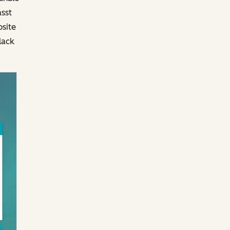
sst
site
lack