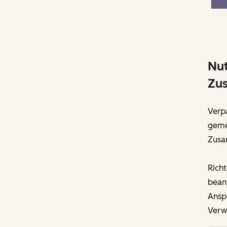
Nut
Zu
Verpa
geme
Zusa
Richt
bean
Anspr
Verwe