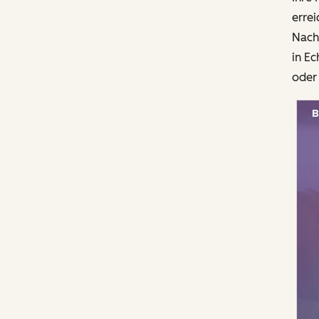
erre
Nach
in Ec
oder