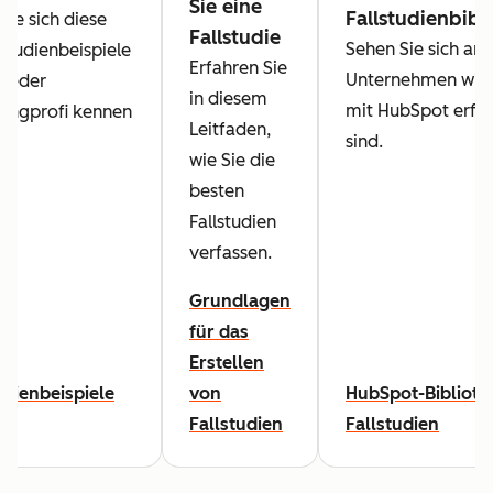
Sie eine
Fallstudienbibl
Sie sich diese
Fallstudie
Sehen Sie sich an,
lstudienbeispiele
Erfahren Sie
Unternehmen wie 
 jeder
in diesem
mit HubSpot erfol
ingprofi kennen
Leitfaden,
sind.
wie Sie die
besten
Fallstudien
verfassen.
Grundlagen
für das
Erstellen
udienbeispiele
von
HubSpot-Biblioth
Fallstudien
Fallstudien