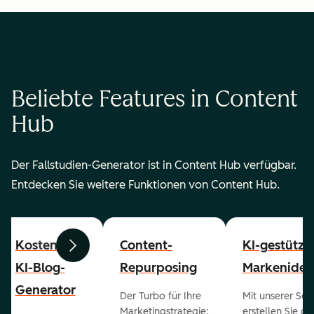
Beliebte Features in Content
Hub
Der Fallstudien-Generator ist in Content Hub verfügbar.
Entdecken Sie weitere Funktionen von Content Hub.
Kostenloser
Content-
KI-gestützt
Zurück
Weiter
KI-Blog-
Repurposing
Markenident
Generator
Der Turbo für Ihre
Mit unserer Sof
Marketingstrategie:
erstellen Sie g